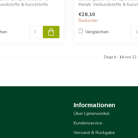
bundstoffe & Kunststoffe.
Metall, Verbundstoffe & Kunst
Permab...
€28,10
Backorder
chen
Vergleichen
Zeige
1
-
12
von 12
Informationen
Über Lijmenwinkel
Kundenservice
Versand & Rückgabe