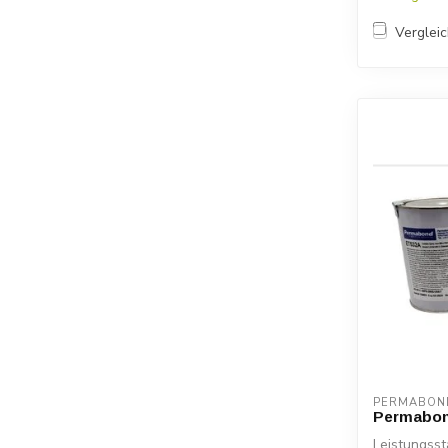
Verglei
PERMABON
Permabon
Leistungsst