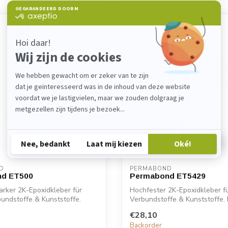
D
PERMABOND
d ET500
Permabond ET5429
arker 2K-Epoxidkleber für
Hochfester 2K-Epoxidkleber fü
bundstoffe & Kunststoffe.
Verbundstoffe & Kunststoffe
ET...
€28,10
Backorder