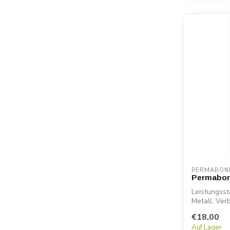
PERMABON
Permabon
Leistungsst
Metall, Ver
Permab...
€18,00
Auf Lager