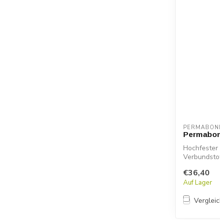
PERMABON
Permabon
Hochfester 
Verbundsto
ET...
€36,40
Auf Lager
Verglei