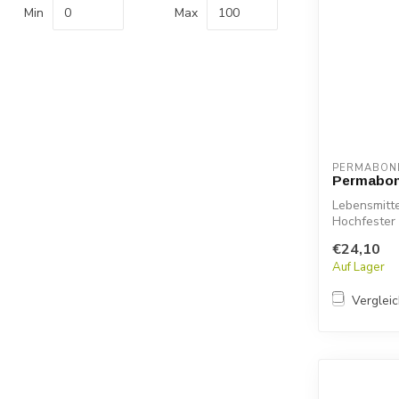
Min
Max
PERMABON
Permabon
Lebensmitt
Hochfester 
Verbundsto.
€24,10
Auf Lager
Verglei