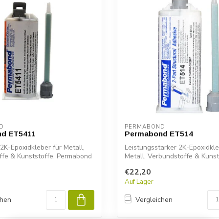
D
PERMABOND
d ET5411
Permabond ET514
2K-Epoxidkleber für Metall,
Leistungsstarker 2K-Epoxidkle
ffe & Kunststoffe. Permabond
Metall, Verbundstoffe & Kunst
Permab...
€22,20
Auf Lager
chen
Vergleichen