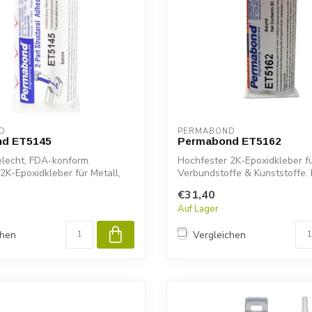
D
PERMABOND
d ET5145
Permabond ET5162
elecht, FDA-konform.
Hochfester 2K-Epoxidkleber fü
2K-Epoxidkleber für Metall,
Verbundstoffe & Kunststoffe
..
ET...
€31,40
Auf Lager
chen
Vergleichen