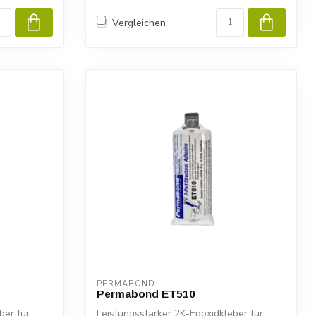
Vergleichen
PERMABOND
Permabond ET510
ber für
Leistungsstarker 2K-Epoxidkleber für