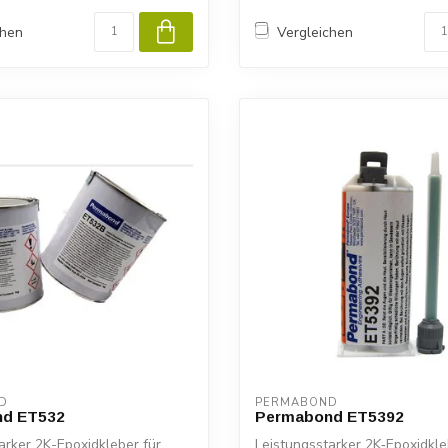
chen
Vergleichen
D
PERMABOND
d ET532
Permabond ET5392
arker 2K-Epoxidkleber für
Leistungsstarker 2K‑Epoxidkle