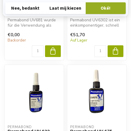
PERMABOND
PERMABOND
Permabond UV 681
Permabond UV 6302
Permabond UV681 wurde
Permabond UV6302 ist ein
für die Verwendung als
einkomponentiger, schnell
Beschichtung entwickelt. Es
aushärtender und UV-
€0,00
€51,70
ist id...
härtend...
Backorder
Auf Lager
PERMABOND
PERMABOND