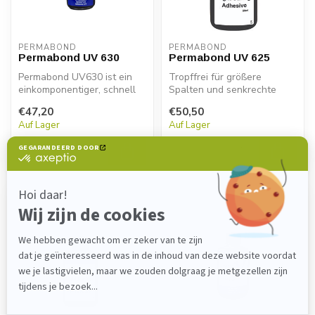
PERMABOND
PERMABOND
Permabond UV 630
Permabond UV 625
Permabond UV630 ist ein
Tropffrei für größere
einkomponentiger, schnell
Spalten und senkrechte
aushärtender und UV-
Auftragung.
€47,20
€50,50
härtender ...
Auf Lager
Auf Lager