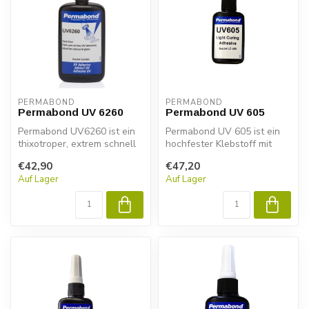
PERMABOND
PERMABOND
Permabond UV 6260
Permabond UV 605
Permabond UV6260 ist ein
Permabond UV 605 ist ein
thixotroper, extrem schnell
hochfester Klebstoff mit
aushärtender, UV-härtender
sehr niedriger Viskosität,
€42,90
€47,20
...
de...
Auf Lager
Auf Lager