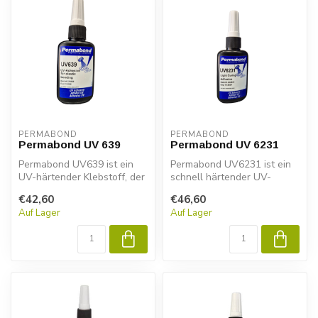
PERMABOND
PERMABOND
Permabond UV 639
Permabond UV 6231
Permabond UV639 ist ein
Permabond UV6231 ist ein
UV-härtender Klebstoff, der
schnell härtender UV-
für die Verwendung auf
Klebstoff mit
€42,60
€46,60
Kunst...
hervorragender optis...
Auf Lager
Auf Lager