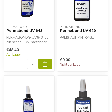
PERMABOND
PERMABOND
Permabond UV 643
Permabond UV 620
PERMABOND® UV643 ist
PREIS AUF ANFRAGE.
ein schnell UV-härtender
Acrylklebstoff für starke
Permabond UV620 ist ein
€48,40
Haftung ...
einkomponentiger, schnell
Auf Lager
aushä...
€0,00
Nicht auf Lager