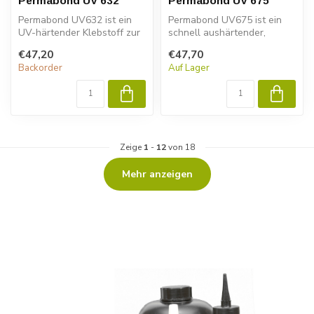
Permabond UV 632
Permabond UV 675
Permabond UV632 ist ein
Permabond UV675 ist ein
UV-härtender Klebstoff zur
schnell aushärtender,
Verwendung auf
hochfester Klebstoff, der bei
€47,20
€47,70
Kunststoffen. ...
Best...
Backorder
Auf Lager
Zeige
1
-
12
von 18
Mehr anzeigen