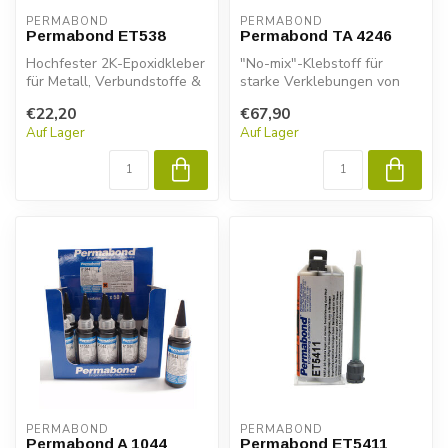
PERMABOND
PERMABOND
Permabond ET538
Permabond TA 4246
Hochfester 2K-Epoxidkleber
"No-mix"-Klebstoff für
für Metall, Verbundstoffe &
starke Verklebungen von
Kunststoffe. Permabond
Metall, Glas,
€22,20
€67,90
ET...
Verbundwerkstoffen...
Auf Lager
Auf Lager
PERMABOND
PERMABOND
Permabond A 1044
Permabond ET5411