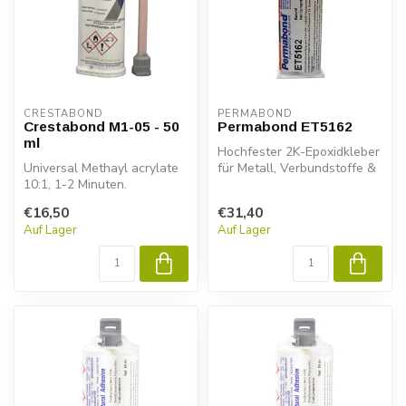
CRESTABOND
PERMABOND
Crestabond M1-05 - 50
Permabond ET5162
ml
Hochfester 2K-Epoxidkleber
Universal Methayl acrylate
für Metall, Verbundstoffe &
10:1, 1-2 Minuten.
Kunststoffe. Permabond
ET...
€16,50
€31,40
Auf Lager
Auf Lager