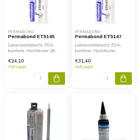
PERMABOND
PERMABOND
Permabond ET5145
Permabond ET5147
Lebensmittelecht, FDA-
Lebensmittelecht, FDA-
konform. Hochfester 2K-
konform. Hochfester,
Epoxidkleber für Metall,
hitzebeständiger 2K-
€24,10
€31,40
Verbundsto...
Epoxidkleber für ...
Auf Lager
Auf Lager