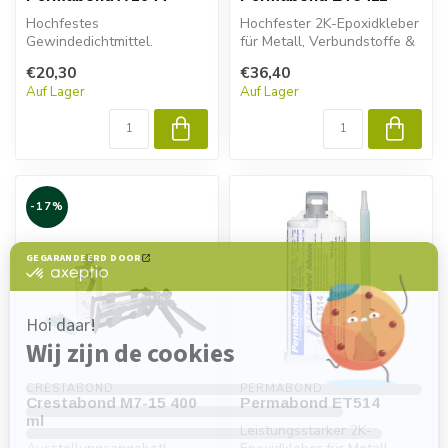
Hochfestes
Hochfester 2K-Epoxidkleber
Gewindedichtmittel.
für Metall, Verbundstoffe &
Kunststoffe. Permabond
€20,30
€36,40
ET...
Auf Lager
Auf Lager
-17%
CRESTABOND
PERMABOND
Crestabond M7-15 400
Permabond ET514
ml
Leistungsstarker 2K-