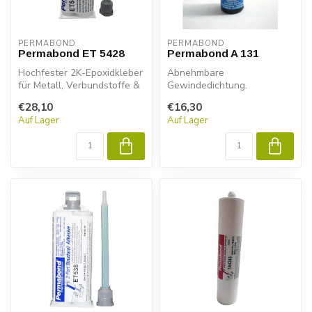
PERMABOND
PERMABOND
Permabond ET 5428
Permabond A 131
Hochfester 2K-Epoxidkleber
Abnehmbare
für Metall, Verbundstoffe &
Gewindedichtung.
Kunststoffe. Permabond
€28,10
€16,30
ET...
Auf Lager
Auf Lager