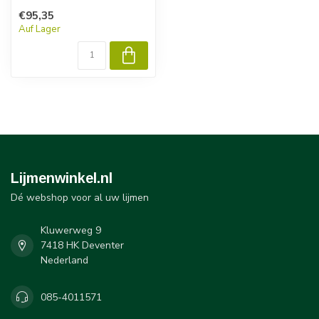
Verbundstoffe &
€95,35
Kunststoffe. Permab...
Auf Lager
Lijmenwinkel.nl
Dé webshop voor al uw lijmen
Kluwerweg 9
7418 HK Deventer
Nederland
085-4011571