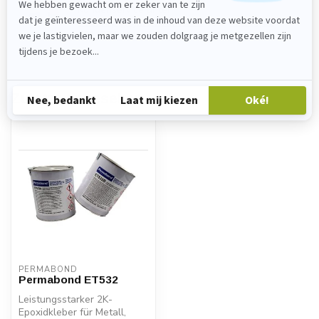
Kundenservice unter
verkoop@lijmenwinkel.nl
oder
+31 (0)85
4011571
. Wir helfen Ihnen gerne weiter!
Zuletzt angesehen
PERMABOND
Permabond ET532
Leistungsstarker 2K-
Epoxidkleber für Metall,