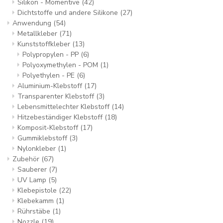
Silikon - Momentive
(42)
Dichtstoffe und andere Silikone
(27)
Anwendung
(54)
Metallkleber
(71)
Kunststoffkleber
(13)
Polypropylen - PP
(6)
Polyoxymethylen - POM
(1)
Polyethylen - PE
(6)
Aluminium-Klebstoff
(17)
Transparenter Klebstoff
(3)
Lebensmittelechter Klebstoff
(14)
Hitzebeständiger Klebstoff
(18)
Komposit-Klebstoff
(17)
Gummiklebstoff
(3)
Nylonkleber
(1)
Zubehör
(67)
Sauberer
(7)
UV Lamp
(5)
Klebepistole
(22)
Klebekamm
(1)
Rührstäbe
(1)
Nozzle
(19)