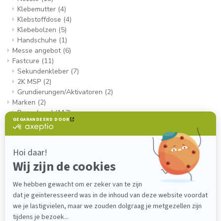
Klebemutter
(4)
Klebstoffdose
(4)
Klebebolzen
(5)
Handschuhe
(1)
Messe angebot
(6)
Fastcure
(11)
Sekundenkleber
(7)
2K MSP
(2)
Grundierungen/Aktivatoren
(2)
Marken
(2)
Permabond
(117)
Crestabond
(15)
Momentive
(40)
DL Chemicals
(35)
Fastcure
(11)
Marken:
Crestabond
(15)
DL Chemicals
(35)
Fastcure
(1)
Momentive
(46)