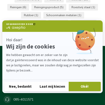
Reinigen
(6)
Reinigingsproduct
(5)
Roestvrij staal
(1)
Rubber
(1)
Schoonmaken metalen
(1)
Twee-componenten
(6)
UV lijm
(7)
Verankering
(1)
Lijmenwinkel.nl
Dé webshop voor al uw lijmen
Kluwerweg 9
7418 HK Deventer
Nederland
085-4011571