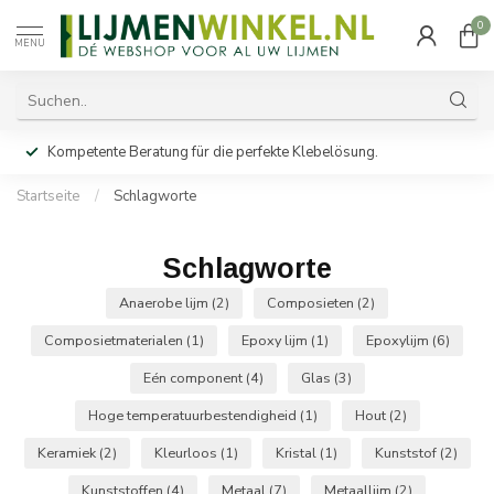
0
MENU
Kompetente Beratung für die perfekte Klebelösung.
Startseite
/
Schlagworte
Schlagworte
Anaerobe lijm
(2)
Composieten
(2)
Composietmaterialen
(1)
Epoxy lijm
(1)
Epoxylijm
(6)
Eén component
(4)
Glas
(3)
Hoge temperatuurbestendigheid
(1)
Hout
(2)
Keramiek
(2)
Kleurloos
(1)
Kristal
(1)
Kunststof
(2)
Kunststoffen
(4)
Metaal
(7)
Metaallijm
(2)