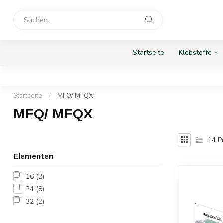
Startseite
Klebstoffe
Startseite
/
MFQ/ MFQX
MFQ/ MFQX
14
P
Elementen
16
(2)
24
(8)
32
(2)