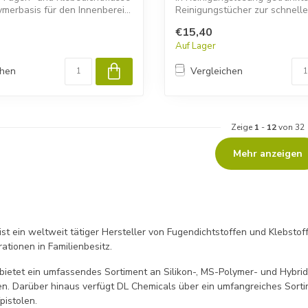
merbasis für den Innenberei...
Reinigungstücher zur schnell
gründlichen...
€15,40
Auf Lager
chen
Vergleichen
Zeige
1
-
12
von 32
Mehr anzeigen
ist ein weltweit tätiger Hersteller von Fugendichtstoffen und Klebst
rationen in Familienbesitz.
bietet ein umfassendes Sortiment an Silikon-, MS-Polymer- und Hybrid
en. Darüber hinaus verfügt DL Chemicals über ein umfangreiches Sort
pistolen.