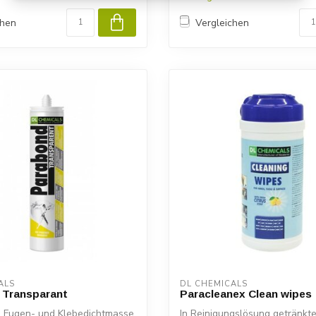
chen
Vergleichen
ALS
DL CHEMICALS
 Transparant
Paracleanex Clean wipes
re Fugen- und Klebedichtmasse
In Reinigungslösung getränkt