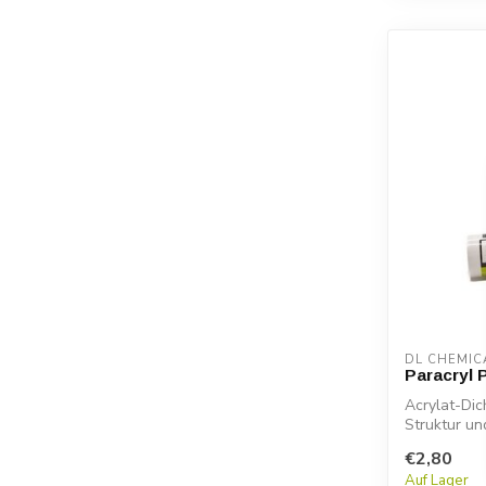
DL CHEMIC
Paracryl
Acrylat-Dic
Struktur un
Verarbeitba.
€2,80
Auf Lager