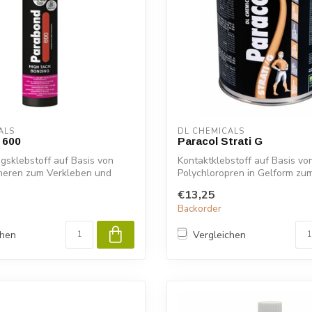
ALS
DL CHEMICALS
 600
Paracol Strati G
gsklebstoff auf Basis von
Kontaktklebstoff auf Basis vo
meren zum Verkleben und
Polychloropren in Gelform zu
aller Art...
€13,25
Backorder
chen
Vergleichen