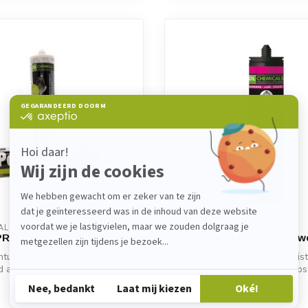
ALS
DL CHEMICALS
 PRO
Parabond 900 Rapid Pow
htungsmasse mit sehr glatter
Parabond 900 Rapid Power ist
d ausgezeichneter
Generation von Montageklebst
..
supersc...
€12,75
Auf Lager