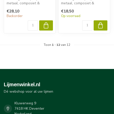
metaal, composiet &
metaal, composiet &
kunststof. Permabond
kunststof. Permabond
€28,10
€18,50
ET5392 biedt sn...
ET510 biedt sne...
Backorder
Op voorraad
Toon
1
-
12
van 12
Lijmenwinkel.nl
Dé webshop voor al uw lijmen
Kluwerweg 9
7418 HK Deventer
Nederland