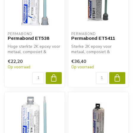
PERMABOND
PERMABOND
Permabond ET538
Permabond ET5411
Hoge sterkte 2K epoxy voor
Sterke 2K epoxy voor
metaal, composiet &
metaal, composiet &
kunststof. Permabond
kunststof. Permabond
€22,20
€36,40
ET538 biedt ...
ET5411 biedt snell...
Op voorraad
Op voorraad