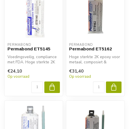
PERMABOND
PERMABOND
Permabond ET5145
Permabond ET5162
Voedingsveilig, compliance
Hoge sterkte 2K epoxy voor
met FDA. Hoge sterkte 2K
metaal, composiet &
epoxy voor metaal,
kunststof. Permabond
€24,10
€31,40
composiet...
ET5162 biedt...
Op voorraad
Op voorraad