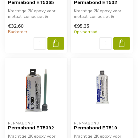
Permabond ET5365
Permabond ET532
Krachtige 2K epoxy voor
Krachtige 2K epoxy voor
metaal, composiet &
metaal, composiet &
kunststof. Permabond
kunststof. Permabond
€32,60
€95,35
ET5363 biedt sn...
ET532 biedt sne...
Backorder
Op voorraad
PERMABOND
PERMABOND
Permabond ET5392
Permabond ET510
Krachtige 2K epoxy voor
Krachtige 2K epoxy voor