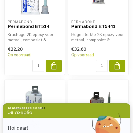
PERMABOND
PERMABOND
Permabond ET514
Permabond ET5441
Krachtige 2K epoxy voor
Hoge sterkte 2K epoxy voor
metaal, composiet &
metaal, composiet &
kunststof. Permabond
kunststof. Permabond
€22,20
€32,60
ET514 biedt sne...
ET5441 biedt...
Op voorraad
Op voorraad