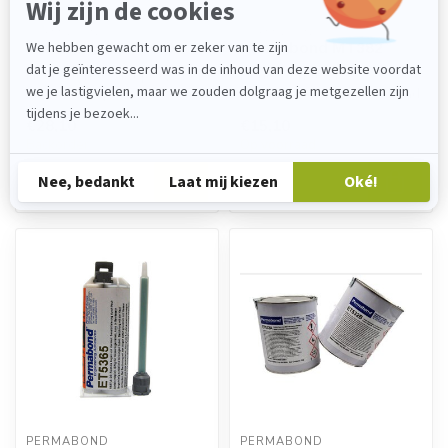
PERMABOND
PERMABOND
Permabond ET5429
Permabond MT382
Hoge sterkte 2K epoxy voor
Hoge sterkte 2K
metaal, composiet &
metaalfixeerder. Permabond
kunststof. Permabond
MT382 biedt snelle
€28,10
€15,10
ET5429 biedt...
hechting, structur...
Backorder
Op voorraad
PERMABOND
PERMABOND