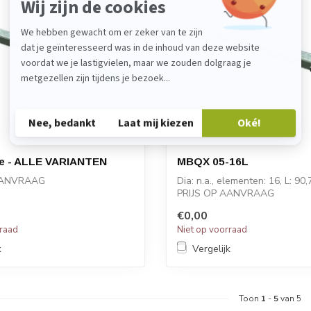
e - ALLE VARIANTEN
MBQX 05-16L
AANVRAAG
Dia: n.a., elementen: 16, L: 90
PRIJS OP AANVRAAG
€0,00
rraad
Niet op voorraad
k
Vergelijk
Toon
1
-
5
van 5