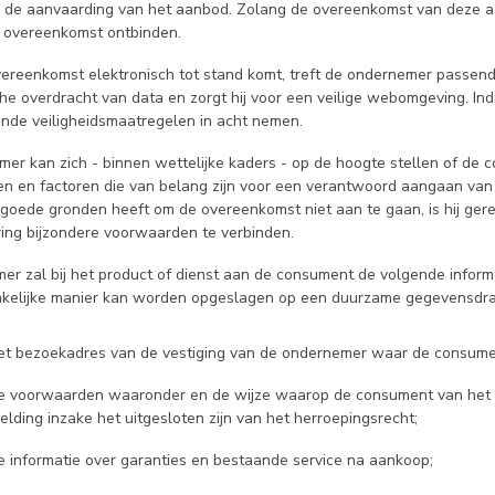
 de aanvaarding van het aanbod. Zolang de overeenkomst van deze aa
 overeenkomst ontbinden.
overeenkomst elektronisch tot stand komt, treft de ondernemer passend
che overdracht van data en zorgt hij voor een veilige webomgeving. I
nde veiligheidsmaatregelen in acht nemen.
mer kan zich - binnen wettelijke kaders - op de hoogte stellen of de 
iten en factoren die van belang zijn voor een verantwoord aangaan va
 goede gronden heeft om de overeenkomst niet aan te gaan, is hij ger
ring bijzondere voorwaarden te verbinden.
er zal bij het product of dienst aan de consument de volgende informa
kelijke manier kan worden opgeslagen op een duurzame gegevensdra
et bezoekadres van de vestiging van de ondernemer waar de consumen
e voorwaarden waaronder en de wijze waarop de consument van het h
elding inzake het uitgesloten zijn van het herroepingsrecht;
e informatie over garanties en bestaande service na aankoop;