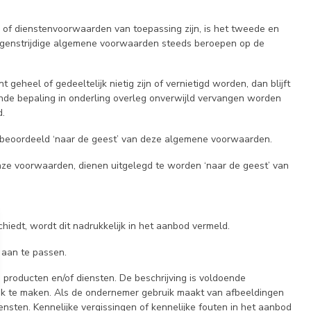
 of dienstenvoorwaarden van toepassing zijn, is het tweede en
tegenstrijdige algemene voorwaarden steeds beroepen op de
heel of gedeeltelijk nietig zijn of vernietigd worden, dan blijft
nde bepaling in onderling overleg onverwijld vervangen worden
d.
n beoordeeld ‘naar de geest’ van deze algemene voorwaarden.
nze voorwaarden, dienen uitgelegd te worden ‘naar de geest’ van
iedt, wordt dit nadrukkelijk in het aanbod vermeld.
 aan te passen.
producten en/of diensten. De beschrijving is voldoende
k te maken. Als de ondernemer gebruik maakt van afbeeldingen
ten. Kennelijke vergissingen of kennelijke fouten in het aanbod