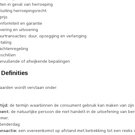
sten in geval van herroeping
tsluiting herroepingsrecht
prijs
onformiteit en garantie
evering en uitvoering
uurtransacties: duur, opzegging en verlenging
etaling
lachtenregeling
eschillen
Aanvullende of afwijkende bepalingen
- Definities
aarden wordt verstaan onder:
ijd:
de termijn waarbinnen de consument gebruik kan maken van zijn
ent:
de natuurlijke persoon die niet handelt in de uitoefening van b
mer;
lenderdag;
nsactie:
een overeenkomst op afstand met betrekking tot een reeks v