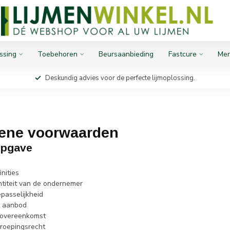
ssing
Toebehoren
Beursaanbieding
Fastcure
Mer
Deskundig advies voor de perfecte lijmoplossing.
ene voorwaarden
opgave
inities
entiteit van de ondernemer
epasselijkheid
t aanbod
e overeenkomst
rroepingsrecht