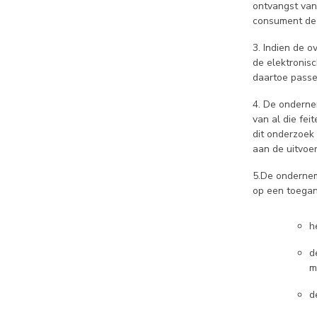
ontvangst van
consument de
3. Indien de 
de elektronis
daartoe passe
4. De onderne
van al die fe
dit onderzoek
aan de uitvoe
5.De ondernem
op een toegan
h
d
m
d