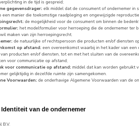
rplichting in de tijd is gespreid;
me gegevensdrager:
elk middel dat de consument of ondernemer in sta
p een manier die toekomstige raadpleging en ongewijzigde reproductie
pingsrecht
:
de mogelijkheid voor de consument om binnen de bedenkti
ormulier:
het modelformulier voor herroeping die de ondernemer ter b
 wil maken van zijn herroepingsrecht.
emer:
de natuurlijke of rechtspersoon die producten en/of diensten 
nkomst op afstand:
een overeenkomst waarbij in het kader van een
 van producten en/of diensten, tot en met het sluiten van de overeen
ken voor communicatie op afstand;
ek voor communicatie op afstand:
middel dat kan worden gebruikt v
mer gelijktijdig in dezelfde ruimte zijn samengekomen.
ne Voorwaarden:
de onderhavige Algemene Voorwaarden van de on
 - Identiteit van de ondernemer
l B.V.