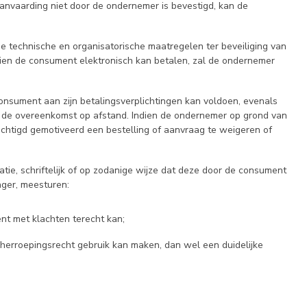
nvaarding niet door de ondernemer is bevestigd, kan de
e technische en organisatorische maatregelen ter beveiliging van
ndien de consument elektronisch kan betalen, zal de ondernemer
consument aan zijn betalingsverplichtingen kan voldoen, evenals
n de overeenkomst op afstand. Indien de ondernemer op grond van
echtigd gemotiveerd een bestelling of aanvraag te weigeren of
tie, schriftelijk of op zodanige wijze dat deze door de consument
ger, meesturen:
t met klachten terecht kan;
erroepingsrecht gebruik kan maken, dan wel een duidelijke