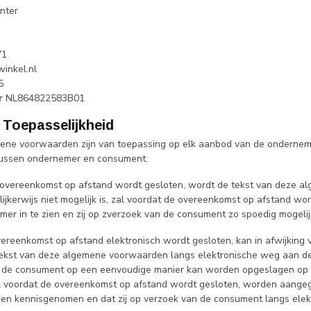
nter
71
winkel.nl
5
r
NL864822583B01
 - Toepasselijkheid
ene voorwaarden zijn van toepassing op elk aanbod van de ondernem
tussen ondernemer en consument.
 overeenkomst op afstand wordt gesloten, wordt de tekst van deze 
delijkerwijs niet mogelijk is, zal voordat de overeenkomst op afstan
emer in te zien en zij op zverzoek van de consument zo spoedig mogel
overeenkomst op afstand elektronisch wordt gesloten, kan in afwijking
tekst van deze algemene voorwaarden langs elektronische weg aan de
 de consument op een eenvoudige manier kan worden opgeslagen op ee
zal voordat de overeenkomst op afstand wordt gesloten, worden aan
n kennisgenomen en dat zij op verzoek van de consument langs elek