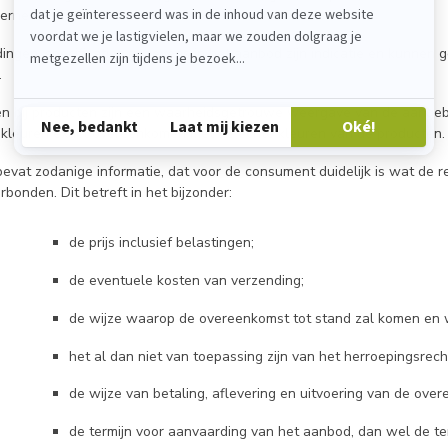
ernemer niet.
dingen, specificaties gegevens in het aanbod zijn indicatie en kunnen 
.
en bij producten zijn een waarheidsgetrouwe weergave van de aange
leuren exact overeenkomen met de echte kleuren van de producten.
evat zodanige informatie, dat voor de consument duidelijk is wat de r
rbonden. Dit betreft in het bijzonder:
de prijs inclusief belastingen;
de eventuele kosten van verzending;
de wijze waarop de overeenkomst tot stand zal komen en w
het al dan niet van toepassing zijn van het herroepingsrech
de wijze van betaling, aflevering en uitvoering van de ove
de termijn voor aanvaarding van het aanbod, dan wel de te