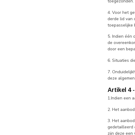
toegezonden.
4. Voor het g
derde lid van
toepasselijke 
5. Indien één 
de overeenkom
door een bepal
6. Situaties 
7. Onduidelij
deze algemen
Artikel 4
1.Indien een 
2. Het aanbod 
3. Het aanbod
gedetailleerd
zijn deze een