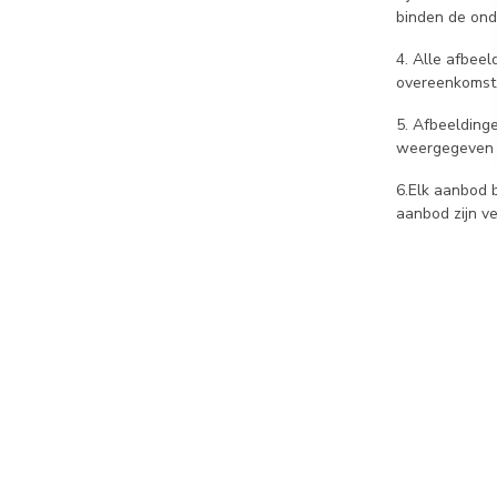
binden de ond
4. Alle afbeel
overeenkomst
5. Afbeelding
weergegeven k
6.Elk aanbod b
aanbod zijn ve