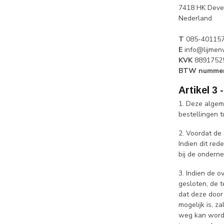
7418 HK Deve
Nederland
T
085-40115
E
info@lijmen
KVK
8891752
BTW numme
Artikel 3
1. Deze algem
bestellingen 
2. Voordat de
Indien dit re
bij de ondern
3. Indien de 
gesloten, de 
dat deze door
mogelijk is, 
weg kan worde