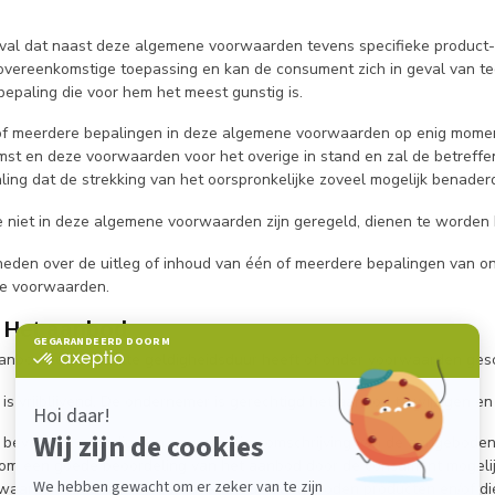
eval dat naast deze algemene voorwaarden tevens specifieke product-
 overeenkomstige toepassing en kan de consument zich in geval van 
bepaling die voor hem het meest gunstig is.
of meerdere bepalingen in deze algemene voorwaarden op enig moment ge
st en deze voorwaarden voor het overige in stand en zal de betreffe
ing dat de strekking van het oorspronkelijke zoveel mogelijk benader
die niet in deze algemene voorwaarden zijn geregeld, dienen te worde
kheden over de uitleg of inhoud van één of meerdere bepalingen van o
e voorwaarden.
 - Het aanbod
aanbod een beperkte geldigheidsduur heeft of onder voorwaarden gesch
is vrijblijvend. De ondernemer is gerechtigd het aanbod te wijzigen en
 bevat een volledige en nauwkeurige omschrijving van de aangeboden 
 om een goede beoordeling van het aanbod door de consument mogelij
 waarheidsgetrouwe weergave van de aangeboden producten en/of diens