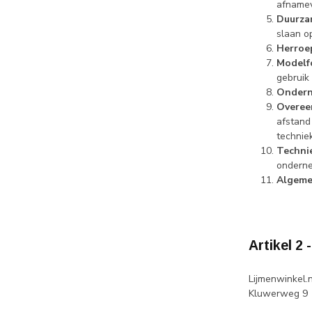
afnameve
Duurza
slaan o
Herroe
Modelf
gebruik
Ondern
Overee
afstand
technie
Techni
onderne
Algeme
Artikel 2
Lijmenwinkel.n
Kluwerweg 9