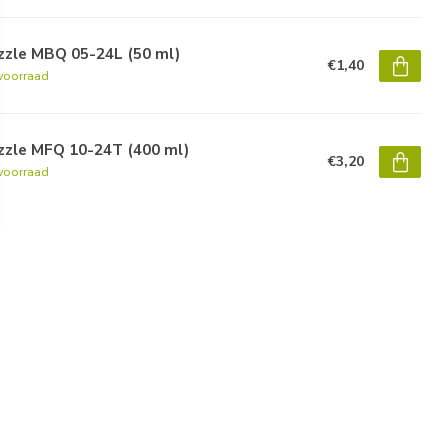
zzle MBQ 05-24L (50 ml)
€1,40
voorraad
zzle MFQ 10-24T (400 ml)
€3,20
voorraad