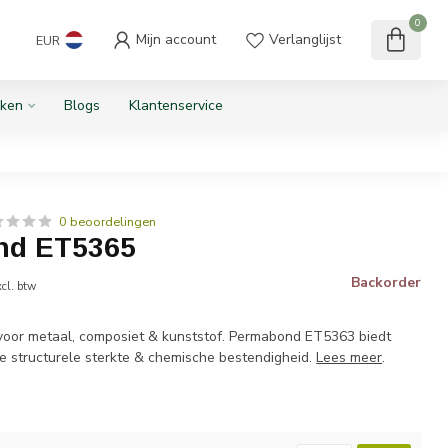
0
Mijn account
Verlanglijst
EUR
ken
Blogs
Klantenservice
0 beoordelingen
nd ET5365
Backorder
cl. btw
voor metaal, composiet & kunststof. Permabond ET5363 biedt
ge structurele sterkte & chemische bestendigheid.
Lees meer
.