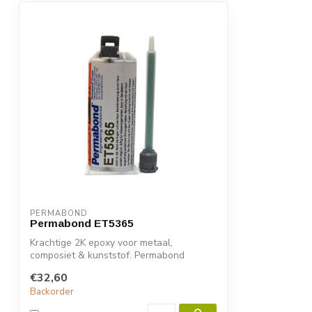
PERMABOND
Permabond ET5365
Krachtige 2K epoxy voor metaal,
composiet & kunststof. Permabond
ET5363 biedt sn...
€32,60
Backorder