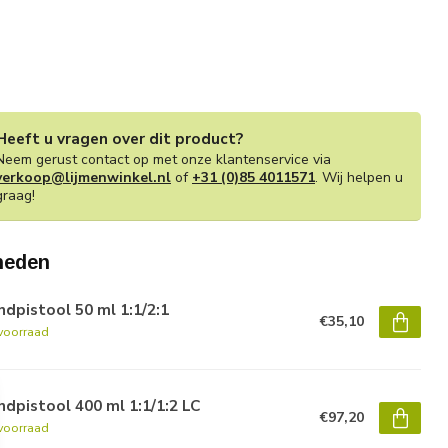
Heeft u vragen over dit product?
Neem gerust contact op met onze klantenservice via
verkoop@lijmenwinkel.nl
of
+31 (0)85 4011571
. Wij helpen u
graag!
heden
dpistool 50 ml 1:1/2:1
€35,10
voorraad
dpistool 400 ml 1:1/1:2 LC
€97,20
voorraad