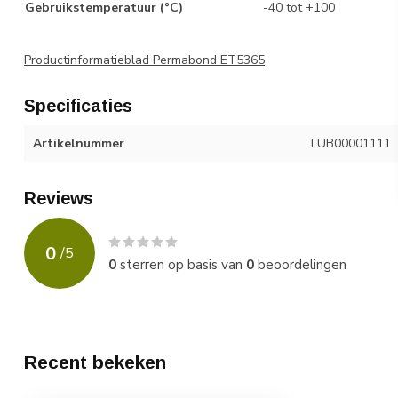
Gebruikstemperatuur (°C)
-40 tot +100
Productinformatieblad Permabond ET5365
Specificaties
Artikelnummer
LUB00001111
Reviews
0
/
5
0
sterren op basis van
0
beoordelingen
Recent bekeken