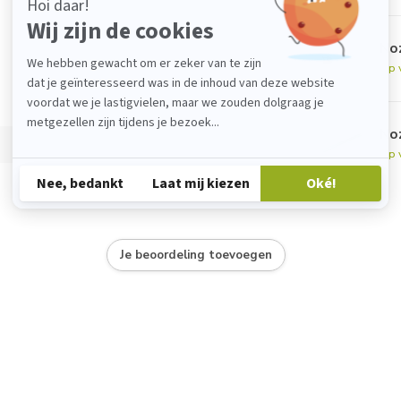
No
Op 
No
Op 
Je beoordeling toevoegen