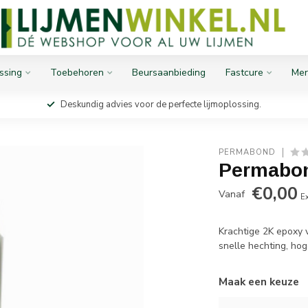
ssing
Toebehoren
Beursaanbieding
Fastcure
Mer
Deskundig advies voor de perfecte lijmoplossing.
PERMABOND
Permabo
€0,00
Vanaf
Ex
Krachtige 2K epoxy 
snelle hechting, ho
Maak een keuze