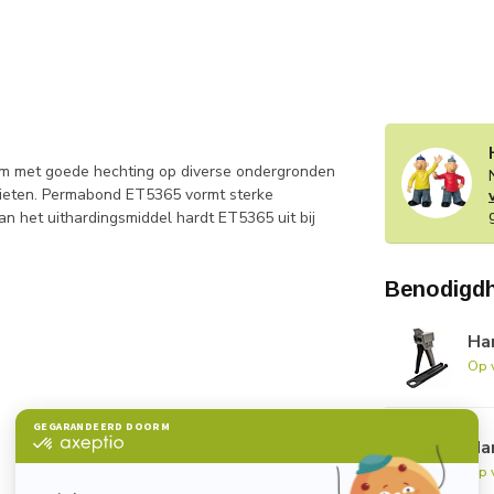
m met goede hechting op diverse ondergronden
sieten. Permabond ET5365 vormt sterke
an het uithardingsmiddel hardt ET5365 uit bij
Benodigd
Han
Op 
Han
Op 