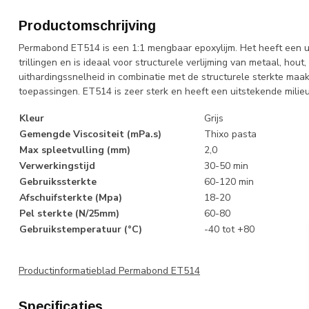
Productomschrijving
Permabond ET514 is een 1:1 mengbaar epoxylijm. Het heeft een 
trillingen en is ideaal voor structurele verlijming van metaal, ho
uithardingssnelheid in combinatie met de structurele sterkte maak
toepassingen. ET514 is zeer sterk en heeft een uitstekende mili
Kleur
Grijs
Gemengde Viscositeit (mPa.s)
Thixo pasta
Max spleetvulling (mm)
2,0
Verwerkingstijd
30-50 min
Gebruikssterkte
60-120 min
Afschuifsterkte (Mpa)
18-20
Pel sterkte (N/25mm)
60-80
Gebruikstemperatuur (°C)
-40 tot +80
Productinformatieblad Permabond ET514
Specificaties