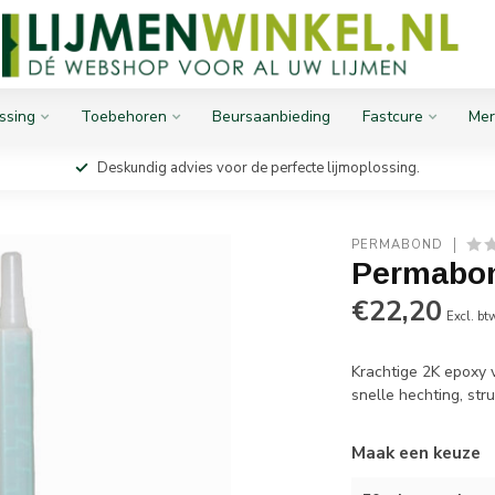
ssing
Toebehoren
Beursaanbieding
Fastcure
Mer
Deskundig advies voor de perfecte lijmoplossing.
PERMABOND
Permabo
€22,20
Excl. bt
Krachtige 2K epoxy 
snelle hechting, st
Maak een keuze