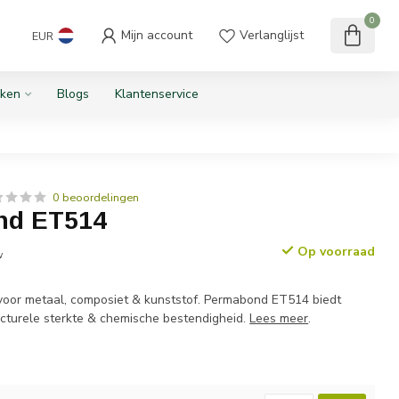
0
Mijn account
Verlanglijst
EUR
ken
Blogs
Klantenservice
0 beoordelingen
nd ET514
Op voorraad
w
voor metaal, composiet & kunststof. Permabond ET514 biedt
ructurele sterkte & chemische bestendigheid.
Lees meer
.