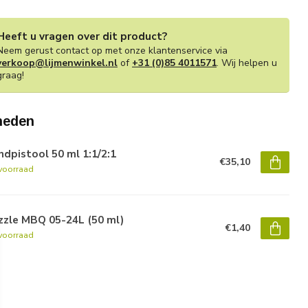
Heeft u vragen over dit product?
Neem gerust contact op met onze klantenservice via
verkoop@lijmenwinkel.nl
of
+31 (0)85 4011571
. Wij helpen u
graag!
heden
dpistool 50 ml 1:1/2:1
€35,10
voorraad
zzle MBQ 05-24L (50 ml)
€1,40
voorraad