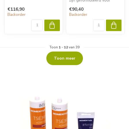
zijn geformuleerd voor
gebruik met Momentive
€116,90
€90,40
performanc...
Backorder
Backorder
Toon
1
-
12
van 39
Toon meer