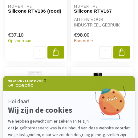
MOMENTIVE
MOMENTIVE
Silicone RTV106 (rood)
Silicone RTV167
ALLEEN VOOR
INDUSTRIEEL GEBRUIK!
RTV167 zelfklevende
€37,10
€98,00
afdichtingsmiddelen van
Op voorraad
Backorder
GE...
MOMENTIVE
MOMENTIVE
Silicone IS808
Primer SS4004P