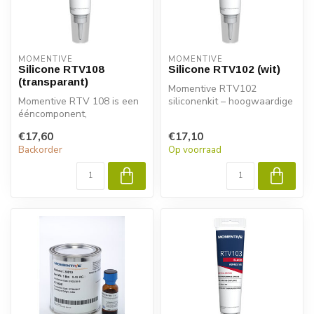
MOMENTIVE
MOMENTIVE
Silicone RTV108
Silicone RTV102 (wit)
(transparant)
Momentive RTV102
Momentive RTV 108 is een
siliconenkit – hoogwaardige
ééncomponent,
1-component lijm en
gebruiksklare lijmkit. Deze
afdichtmiddel. ...
€17,60
€17,10
kit is zeer v...
Backorder
Op voorraad