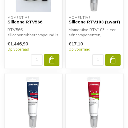
MOMENTIVE
MOMENTIVE
Silicone RTV566
Silicone RTV103 (zwart)
RTV566
Momentive RTV103 is een
siliconenrubbercompound is
ééncomponenten,
een tweedelig product dat
gebruiksklare lijm- en
€1.446,90
€17,10
verwerkt en getest i...
afdichtingskit. H...
Op voorraad
Op voorraad