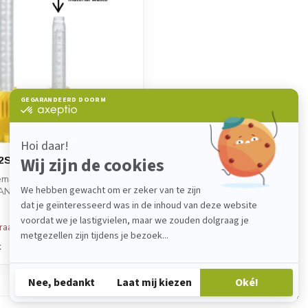
2S
lementen: 12, L: 61 mm
AANVRAAG
ixer van Sul...
rraad
k
Toon
1
-
4
van 4