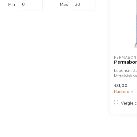
Min
Max
PERMABON
Permabon
Lebensmitt
Mittelvisko
exzellenter 
€0,00
Backorder
Verglei