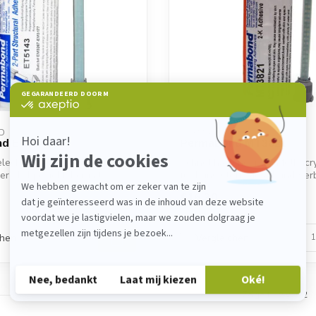
D
PERMABOND
d ET5143
Permabond MT3821
elecht, FDA-konform.
Schnellhärtender 2K-Methacry
ser 2K-Epoxidkleber mit
für Kunststoff, Metall und Ver
Ha...
...
€16,30
Auf Lager
chen
Vergleichen
Zeige
1
-
2
von 2