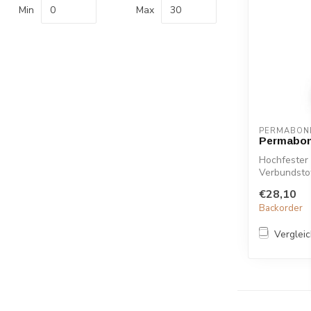
Min
Max
PERMABON
Permabon
Hochfester 
Verbundsto
ET...
€28,10
Backorder
Verglei