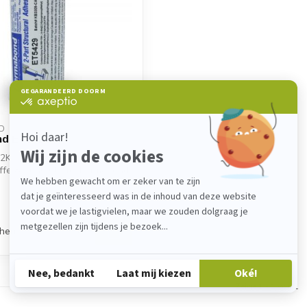
D
d ET5429
2K-Epoxidkleber für Metall,
ffe & Kunststoffe. Permabond
chen
Zeige
1
-
1
von 1