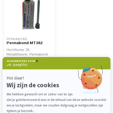
PERMABOND
Permabond MT382
Hochfester 2K-
Metallfixierer. Permabond
MT382 bietet schnelle
€15,10
Haftung, strukture...
Auf Lager
Zeige
1
-
1
von 1