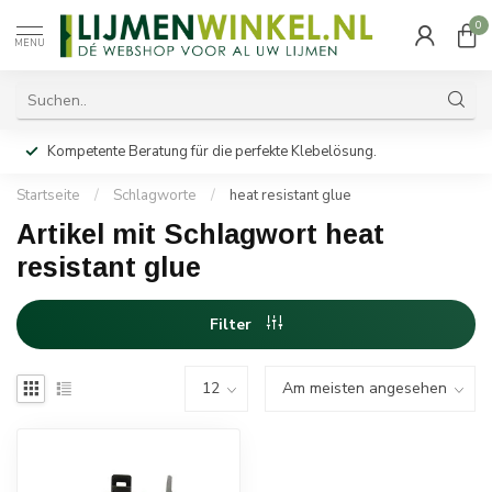
0
MENU
Kompetente Beratung für die perfekte Klebelösung.
Startseite
/
Schlagworte
/
heat resistant glue
Artikel mit Schlagwort heat
resistant glue
Filter