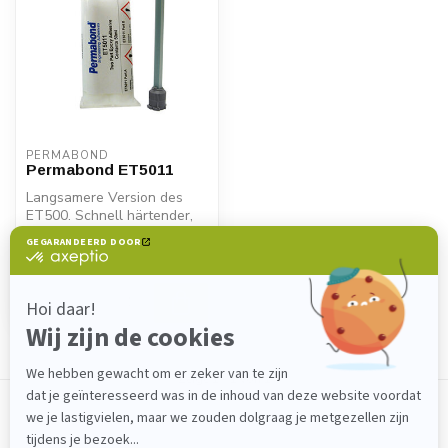
PERMABOND
Permabond ET5011
Langsamere Version des
ET500. Schnell härtender,
klarer 2K-Epoxidkleber für
€19,10
Holz...
Auf Lager
Zeige
1
-
1
von 1