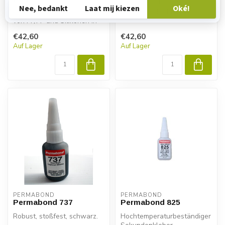
Permabond UV639 ist ein
Ermöglicht das Verkleben
UV-härtender Klebstoff, der
von PP/PP und Silikonen in
für die Verwendung auf
Kombination mit
Kunst...
€42,60
€42,60
Cyanacrylat...
Auf Lager
Auf Lager
PERMABOND
PERMABOND
Permabond 737
Permabond 825
Robust, stoßfest, schwarz.
Hochtemperaturbeständiger