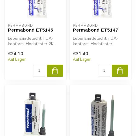
PERMABOND
PERMABOND
Permabond ET5145
Permabond ET5147
Lebensmittelecht, FDA-
Lebensmittelecht, FDA-
konform. Hochfester 2K-
konform. Hochfester,
Epoxidkleber für Metall,
hitzebeständiger 2K-
€24,10
€31,40
Verbundsto...
Epoxidkleber für ...
Auf Lager
Auf Lager