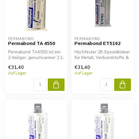
PERMABOND
PERMABOND
Permabond TA 4550
Permabond ET5162
Permabond TA4550 ist ein
Hochfester 2K-Epoxidkleber
2-teiliger, geruchsarmer 2:1-
für Metall, Verbundstoffe &
Acrylatklebstoff. Er wurde...
Kunststoffe. Permabond
€31,40
€31,40
ET...
Auf Lager
Auf Lager