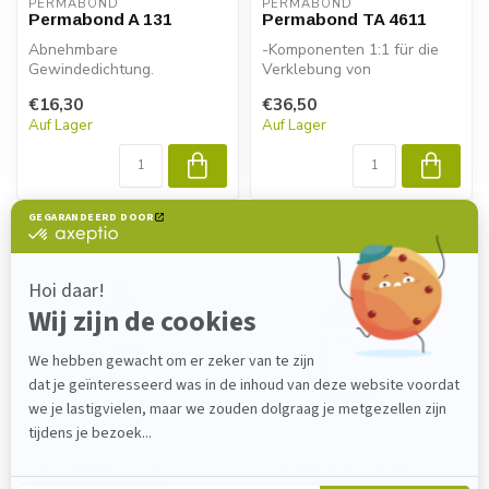
PERMABOND
PERMABOND
Permabond A 131
Permabond TA 4611
Abnehmbare
-Komponenten 1:1 für die
Gewindedichtung.
Verklebung von
Polyolefinen wie
€16,30
€36,50
Polypropylen und Polye...
Auf Lager
Auf Lager
PERMABOND
PERMABOND
Permabond POP
Permabond UV 639
polyolefin primer