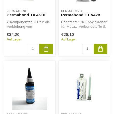
PERMABOND
PERMABOND
Permabond TA 4610
Permabond ET 5428
2-Komponenten 1:1 für die
Hochfester 2K-Epoxidkleber
Verklebung von
für Metall, Verbundstoffe &
Polyolefinen wie
Kunststoffe. Permabond
€34,20
€28,10
Polypropylen und Poly...
ET...
Auf Lager
Auf Lager