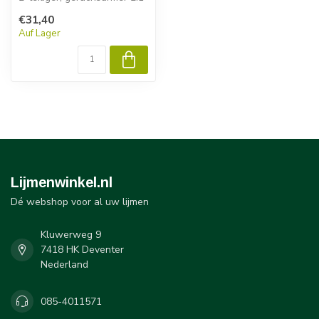
Acrylatklebstoff. Er wurde...
€31,40
Auf Lager
Lijmenwinkel.nl
Dé webshop voor al uw lijmen
Kluwerweg 9
7418 HK Deventer
Nederland
085-4011571