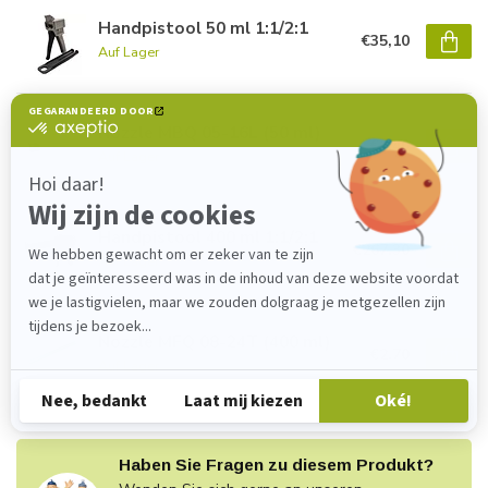
Handpistool 50 ml 1:1/2:1
€35,10
Auf Lager
Nozzle MBQ 05-16L (50 ml)
€1,40
Auf Lager
Handpistool 400 ml 1:1/2:1
€267,30
Auf Lager
Nozzle MFQ 08-24T (400 ml)
€2,70
Auf Lager
Haben Sie Fragen zu diesem Produkt?