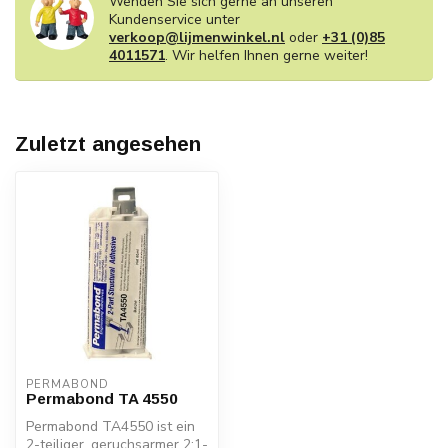
Wenden Sie sich gerne an unseren
Kundenservice unter
verkoop@lijmenwinkel.nl
oder
+31 (0)85
4011571
. Wir helfen Ihnen gerne weiter!
Zuletzt angesehen
PERMABOND
Permabond TA 4550
Permabond TA4550 ist ein
2-teiliger, geruchsarmer 2:1-