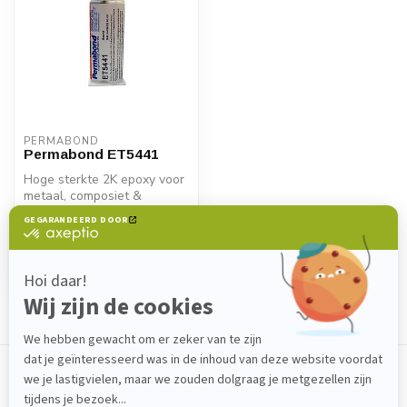
PERMABOND
Permabond ET5441
Hoge sterkte 2K epoxy voor
metaal, composiet &
kunststof. Permabond
€32,60
ET5441 biedt...
Op voorraad
Toon
1
-
1
van 1