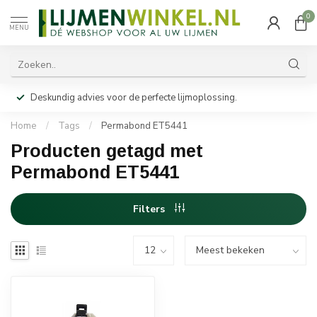
0
MENU
Deskundig advies voor de perfecte lijmoplossing.
Home
/
Tags
/
Permabond ET5441
Producten getagd met
Permabond ET5441
Filters