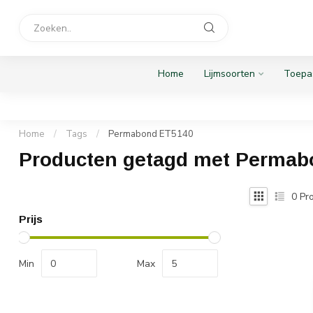
Home
Lijmsoorten
Toepa
Home
/
Tags
/
Permabond ET5140
Producten getagd met Permab
0
Pro
Prijs
Min
Max