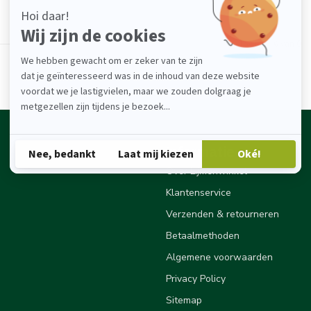
Toon
1
-
0
van 0
Informatie
Over Lijmenwinkel
Klantenservice
Verzenden & retourneren
Betaalmethoden
Algemene voorwaarden
Privacy Policy
Sitemap