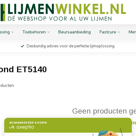
ssing
Toebehoren
Beursaanbieding
Fastcure
Mer
Deskundig advies voor de perfecte lijmoplossing.
ond ET5140
ducten
Geen producten g
GA VERDER MET WIN