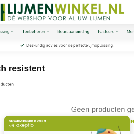
ssing
Toebehoren
Beursaanbieding
Fastcure
Mer
Deskundig advies voor de perfecte lijmoplossing.
h resistent
ducten
Geen producten g
GA VERDER MET WIN