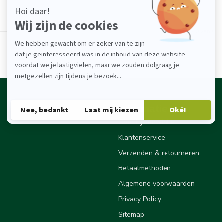
Toon
1
-
0
van 0
Informatie
Over Lijmenwinkel
Klantenservice
Verzenden & retourneren
Betaalmethoden
Algemene voorwaarden
Privacy Policy
Sitemap