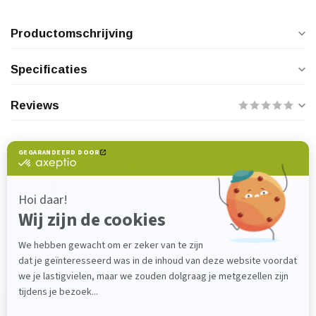
Productomschrijving
Specificaties
Reviews
Heeft u vragen over dit product?
Neem gerust contact op met onze
klantenservice via
verkoop@lijmenwinkel.nl
of
+31 (0)85 4011571
. Wij helpen u graag!
Recent bekeken