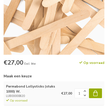
€27,00
Op voorraad
Excl. btw
Maak een keuze
Permabond Lollysticks (stuks
1000) W.
€27,00
LUB00000820
Op voorraad