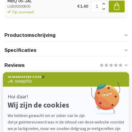
MBQ 05-24L
€1,40
LUB00000800
Op voorraad
Productomschrijving
Specificaties
Reviews
Heeft u vragen over dit product?
Neem gerust contact op met onze
klantenservice via
verkoop@lijmenwinkel.nl
of
+31 (0)85 4011571
. Wij helpen u graag!