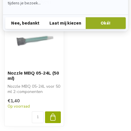
Recent bekeken
Nozzle MBQ 05-24L (50
ml)
Nozzle MBQ 05-24L voor 50
ml 2-componenten
cartridges. Zorgt voor een
€1,40
optimale m...
Op voorraad