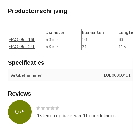
Productomschrijving
Diameter
Elementen
Lengte
MAQ 05 - 16L
5,3 mm
16
83
MAQ 05 - 24L
5,3 mm
24
115
Specificaties
Artikelnummer
LUB00000491
Reviews
0
/
5
0
sterren op basis van
0
beoordelingen