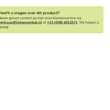
Heeft u vragen over dit product?
Neem gerust contact op met onze klantenservice via
verkoop@lijmenwinkel.nl
of
+31 (0)85 4011571
. Wij helpen u
graag!