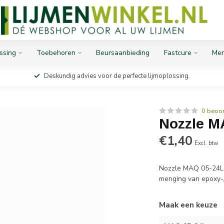
ssing
Toebehoren
Beursaanbieding
Fastcure
Mer
Deskundig advies voor de perfecte lijmoplossing.
0 beoo
Nozzle MA
€1,40
Excl. btw
Nozzle MAQ 05-24L 
menging van epoxy-,
Maak een keuze