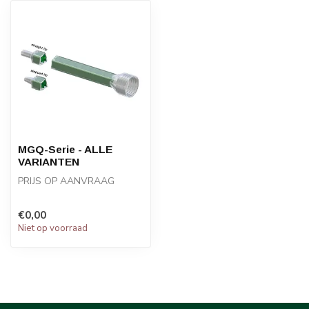
MGQ-Serie - ALLE
VARIANTEN
PRIJS OP AANVRAAG
De Sulzer Quadro®-mixer is
€0,00
een wegwerpmixer voor
Niet op voorraad
200-1500 m...