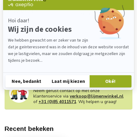
MGQ 10-24D
€0,00
Niet op voorraad
Productomschrijving
Reviews
Heeft u vragen over dit product?
Neem gerust contact op met onze
klantenservice via
verkoop@lijmenwinkel.nl
of
+31 (0)85 4011571
. Wij helpen u graag!
Recent bekeken