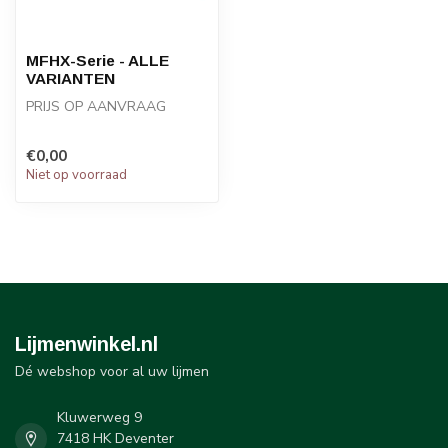
MFHX-Serie - ALLE
VARIANTEN
PRIJS OP AANVRAAG
STATOMIX™ MFH & MFHX
€0,00
mixers voor MIXPAC® F-
Niet op voorraad
systemen, met ge...
Lijmenwinkel.nl
Dé webshop voor al uw lijmen
Kluwerweg 9
7418 HK Deventer