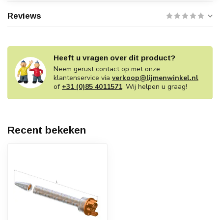
Reviews
Heeft u vragen over dit product?
Neem gerust contact op met onze
klantenservice via
verkoop@lijmenwinkel.nl
of
+31 (0)85 4011571
. Wij helpen u graag!
Recent bekeken