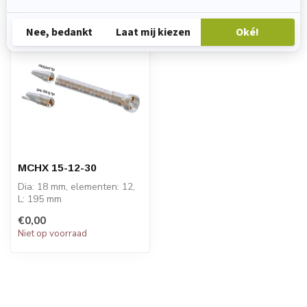
Recent bekeken
MCHX 15-12-30
Dia: 18 mm, elementen: 12,
L: 195 mm
PRIJS OP AANVRAAG
€0,00
Niet op voorraad
STATOMIX™ MCH en MCH...