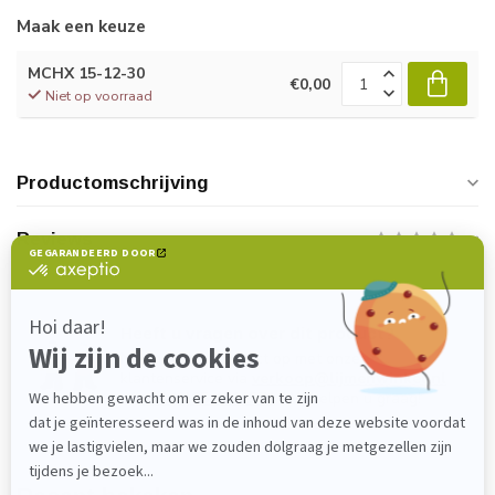
Maak een keuze
MCHX 15-12-30
€0,00
Niet op voorraad
Productomschrijving
Reviews
Heeft u vragen over dit product?
Neem gerust contact op met onze
klantenservice via
verkoop@lijmenwinkel.nl
of
+31 (0)85 4011571
. Wij helpen u graag!