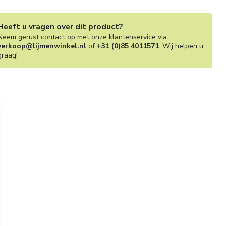
Heeft u vragen over dit product?
Neem gerust contact op met onze klantenservice via
verkoop@lijmenwinkel.nl
of
+31 (0)85 4011571
. Wij helpen u
graag!