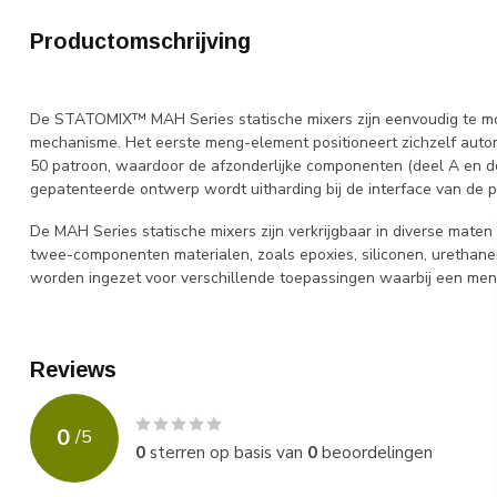
Productomschrijving
De STATOMIX™ MAH Series statische mixers zijn eenvoudig te mon
mechanisme. Het eerste meng-element positioneert zichzelf au
50 patroon, waardoor de afzonderlijke componenten (deel A en dee
gepatenteerde ontwerp wordt uitharding bij de interface van de 
De MAH Series statische mixers zijn verkrijgbaar in diverse maten
twee-componenten materialen, zoals epoxies, siliconen, urethane
worden ingezet voor verschillende toepassingen waarbij een meng
Reviews
0
/
5
0
sterren op basis van
0
beoordelingen