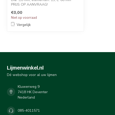
PRIJS OP AANVRAAG!
€0,00
De STATOMIX™ MAH Se...
Niet op voorraad
Vergelijk
Lijmenwinkel.nl
Dé webshop voor al uw lijmen
Kluwerweg 9
7418 HK Deventer
Nederland
085-4011571