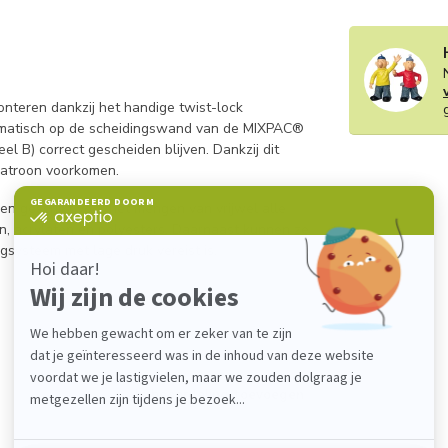
teren dankzij het handige twist-lock
tomatisch op de scheidingswand van de MIXPAC®
l B) correct gescheiden blijven. Dankzij dit
patroon voorkomen.
 en geschikt voor het mengen van vrijwel alle
n, acrylaten en polyesters. Daarnaast kunnen ze
systeem met lage druk vereist is.
Je beoordeling toevoegen