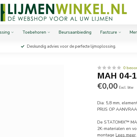
ssing
Toebehoren
Beursaanbieding
Fastcure
Mer
Deskundig advies voor de perfecte lijmoplossing.
0 beoo
MAH 04-
€0,00
Excl. btw
Dia: 5,8 mm, elemen
PRIJS OP AANVRAA
De STATOMIX™ MAH S
2K-materialen en vo
montage
Lees meer
.