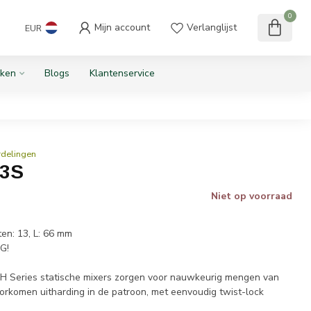
0
Mijn account
Verlanglijst
EUR
ken
Blogs
Klantenservice
rdelingen
13S
Niet op voorraad
ten: 13, L: 66 mm
G!
eries statische mixers zorgen voor nauwkeurig mengen van
orkomen uitharding in de patroon, met eenvoudig twist-lock