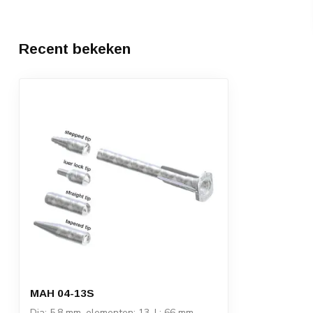
Recent bekeken
MAH 04-13S
Dia: 5,8 mm, elementen: 13, L: 66 mm