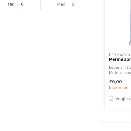
Min
Max
PERMABON
Permabon
Lebensmitt
Mittelvisko
exzellenter 
€0,00
Backorder
Verglei