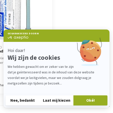
D
d ET5143
elecht, FDA-konform.
ser 2K-Epoxidkleber mit
Ha...
chen
Zeige
1
-
1
von 1