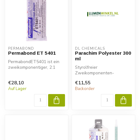
PERMABOND
DL CHEMICALS
Permabond ET 5401
Parachim Polyester 300
ml
PermabondET5401 ist ein
zweikomponentiger, 2:1
Styrolfreier
mischbarer, halbflexibler,
Zweikomponenten-
zäher...
Verankerungsmörtel aus
€28,10
€11,55
Polyester für alle Arten v...
Auf Lager
Backorder