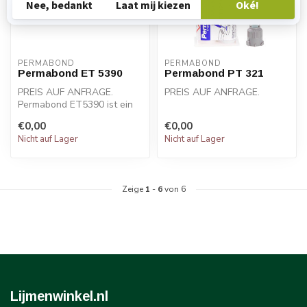
PERMABOND
PERMABOND
Permabond ET 5390
Permabond PT 321
PREIS AUF ANFRAGE.
PREIS AUF ANFRAGE.
Permabond ET5390 ist ein
thixotroper
Permabond PT321 ist ein 2-
€0,00
€0,00
Zweikomponenten-Epoxid...
Komponenten-
Nicht auf Lager
Nicht auf Lager
Polyurethanklebsto...
Zeige
1
-
6
von 6
Lijmenwinkel.nl