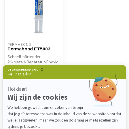
PERMABOND
Permabond ET5003
Schnell härtender
2K‑Metall‑Reparatur‑Epoxid.
Permabond ET5003 bietet
€15,40
hohe Festi...
Backorder
Zeige
1
-
1
von 1