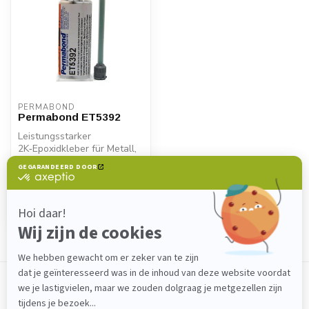
PERMABOND
Permabond ET5392
Leistungsstarker
2K‑Epoxidkleber für Metall,
Verbundstoffe &
€28,10
Kunststoffe. Permab...
Backorder
Zeige
1
-
1
von 1