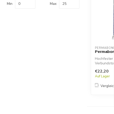
Min
Max
PERMABON
Permabon
Hochfester 
Verbundsto
ET...
€22,20
Auf Lager
Verglei