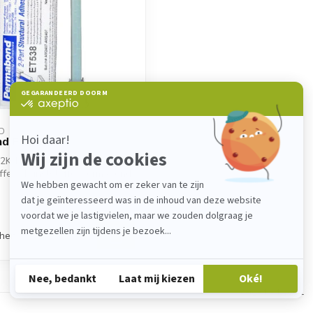
D
d ET538
2K-Epoxidkleber für Metall,
ffe & Kunststoffe. Permabond
chen
Zeige
1
-
1
von 1