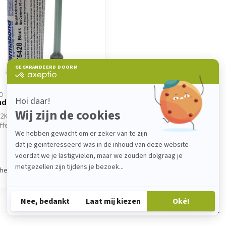
D
d ET 5428
2K-Epoxidkleber für Metall,
ffe & Kunststoffe. Permabond
chen
Zeige
1
-
1
von 1