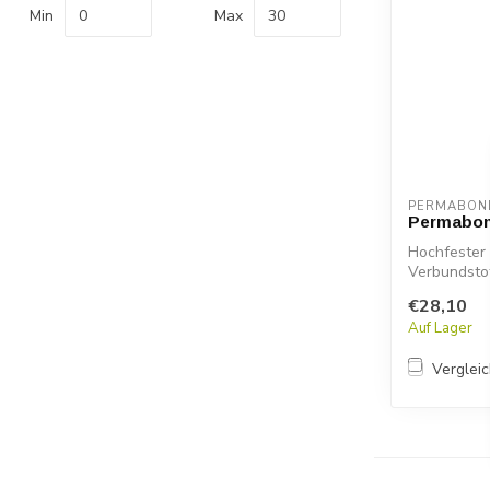
Min
Max
PERMABON
Permabon
Hochfester 
Verbundsto
ET...
€28,10
Auf Lager
Verglei