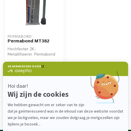
PERMABOND
Permabond MT382
Hochfester 2K-
Metallfixierer. Permabond
MT382 bietet schnelle
€15,10
Haftung, strukture...
Auf Lager
Zeige
1
-
1
von 1