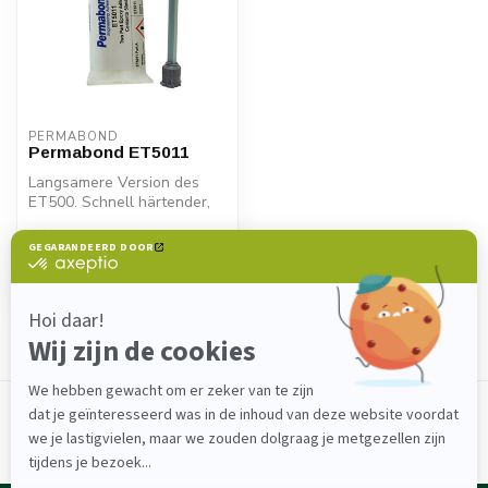
PERMABOND
Permabond ET5011
Langsamere Version des
ET500. Schnell härtender,
klarer 2K-Epoxidkleber für
€19,10
Holz...
Auf Lager
Zeige
1
-
1
von 1