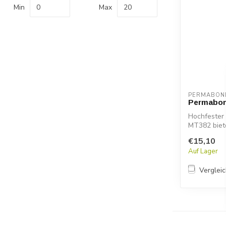
Min
Max
PERMABON
Permabo
Hochfester 
MT382 biete
strukture...
€15,10
Auf Lager
Verglei