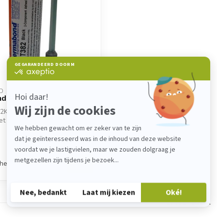
D
nd MT382
2K-Metallfixierer. Permabond
t schnelle Haftung,
chen
Zeige
1
-
1
von 1