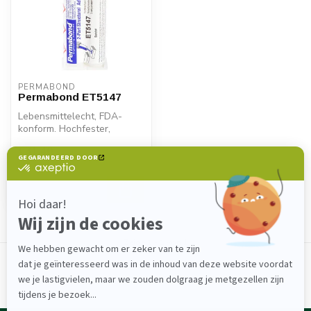
PERMABOND
Permabond ET5147
Lebensmittelecht, FDA-
konform. Hochfester,
hitzebeständiger 2K-
€31,40
Epoxidkleber für ...
Auf Lager
Zeige
1
-
1
von 1