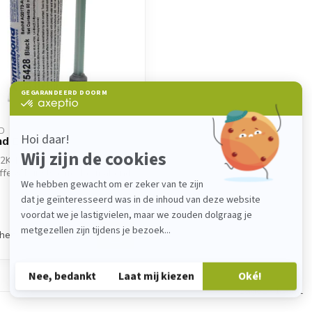
D
d ET 5428
2K-Epoxidkleber für Metall,
ffe & Kunststoffe. Permabond
chen
Zeige
1
-
1
von 1