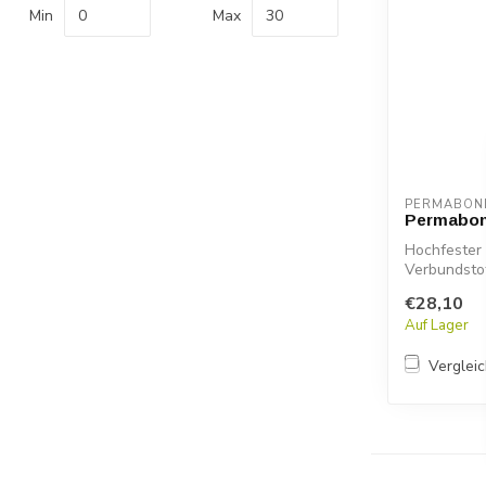
Min
Max
PERMABON
Permabon
Hochfester 
Verbundsto
ET...
€28,10
Auf Lager
Verglei