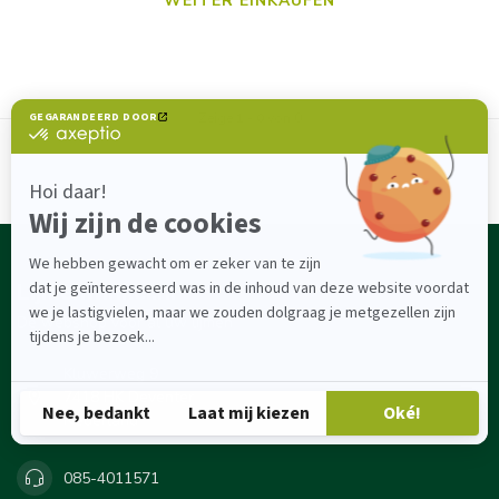
WEITER EINKAUFEN
Zeige
1
-
0
von 0
Lijmenwinkel.nl
Dé webshop voor al uw lijmen
Kluwerweg 9
7418 HK Deventer
Nederland
085-4011571