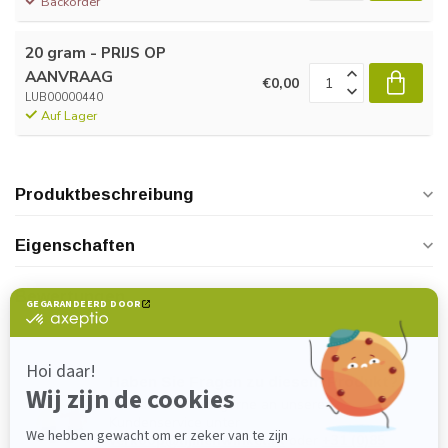
Backorder
20 gram - PRIJS OP
AANVRAAG
€0,00
LUB00000440
Auf Lager
Produktbeschreibung
Eigenschaften
Bewertungen
Haben Sie Fragen zu diesem Produkt?
Wenden Sie sich gerne an unseren
Kundenservice unter
verkoop@lijmenwinkel.nl
oder
+31 (0)85