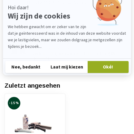
Nozzle MBQ 05-24L (50 ml)
€1,40
Auf Lager
Haben Sie Fragen zu diesem Produkt?
Wenden Sie sich gerne an unseren
Kundenservice unter
verkoop@lijmenwinkel.nl
oder
+31 (0)85
4011571
. Wir helfen Ihnen gerne weiter!
Zuletzt angesehen
-15%