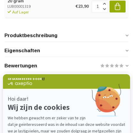
20 gram
€23,90
LUB00001319
Auf Lager
Produktbeschreibung
Eigenschaften
Bewertungen
Haben Sie Fragen zu diesem Produkt?
Wenden Sie sich gerne an unseren
Kundenservice unter
verkoop@lijmenwinkel.nl
oder
+31 (0)85
4011571
. Wir helfen Ihnen gerne weiter!