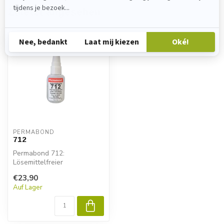
Zuletzt angesehen
PERMABOND
712
Permabond 712:
Lösemittelfreier
Cyanacrylat-Kleber mit
€23,90
hoher Beständigkeit gegen...
Auf Lager