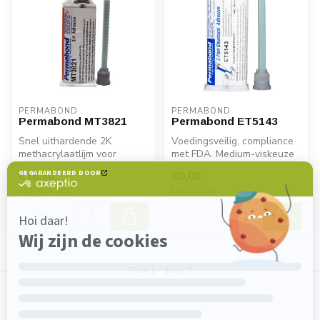
PERMABOND
PERMABOND
Permabond MT3821
Permabond ET5143
Snel uithardende 2K
Voedingsveilig, compliance
methacrylaatlijm voor
met FDA. Medium-viskeuze
kunststof, metaal en
2K epoxylijm met
€16,30
€0,00
composieten. Idea...
uitstekende...
Op voorraad
Backorder
Toon
1
-
2
van 2