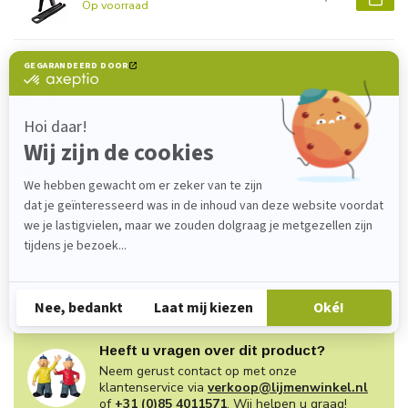
Op voorraad
Handpistool 400 ml 1:1/1:2 LC
€97,20
Op voorraad
Nozzle MBQ 05-24L (50 ml)
€1,40
Op voorraad
Nozzle MFQ 10-24T (400 ml)
€3,20
Op voorraad
Heeft u vragen over dit product?
Neem gerust contact op met onze
klantenservice via
verkoop@lijmenwinkel.nl
of
+31 (0)85 4011571
. Wij helpen u graag!