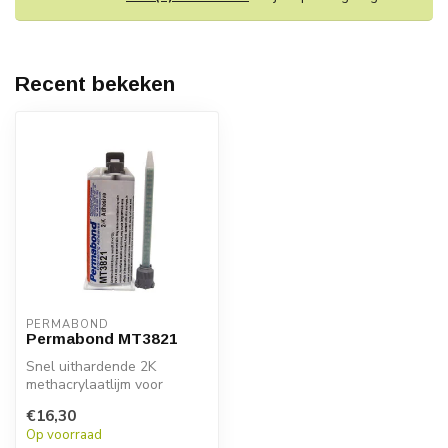
Recent bekeken
PERMABOND
Permabond MT3821
Snel uithardende 2K
methacrylaatlijm voor
kunststof, metaal en
€16,30
composieten. Idea...
Op voorraad