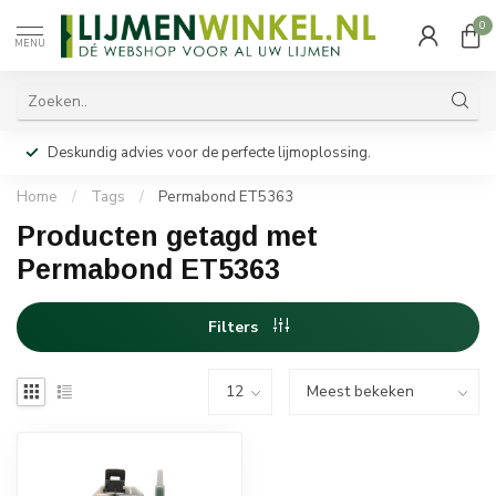
0
MENU
Deskundig advies voor de perfecte lijmoplossing.
Home
/
Tags
/
Permabond ET5363
Producten getagd met
Permabond ET5363
Filters