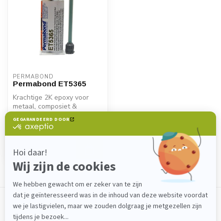
PERMABOND
Permabond ET5365
Krachtige 2K epoxy voor
metaal, composiet &
kunststof. Permabond
€32,60
ET5363 biedt sn...
Backorder
Toon
1
-
1
van 1