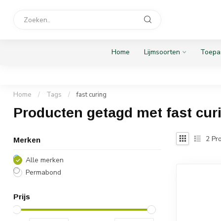
Home
Lijmsoorten
Toepa
Home
/
Tags
/
fast curing
Producten getagd met fast cur
2
Pro
Merken
Alle merken
Permabond
Prijs