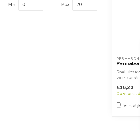
Min
Max
PERMABON
Permabo
Snel uithar
voor kunsts
Idea...
€16,30
Op voorraa
Vergelij