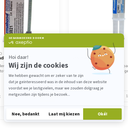
D
PERMABOND
nd MT3821
Permabond ET5003
dende 2K methacrylaatlijm
Sneldrogende 2K metaal‑repar
tof, metaal en composieten.
Permabond ET5003 biedt hoge 
sne...
€15,40
d
Backorder
k
Vergelijk
Toon
1
-
2
van 2