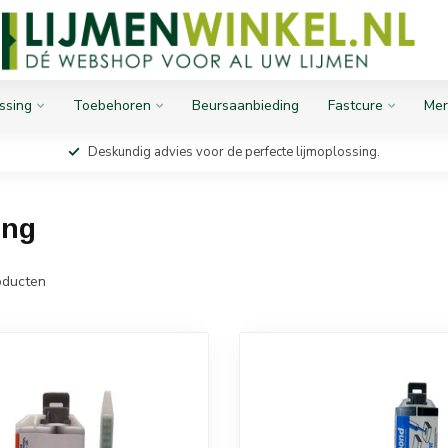
ssing
Toebehoren
Beursaanbieding
Fastcure
Mer
Deskundig advies voor de perfecte lijmoplossing.
ing
ducten